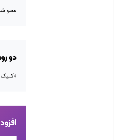
محو شدن
دو روش
«کلیک» 
افزودن