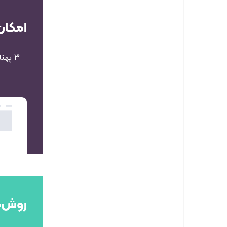
امکان
3 په
روش‌ه