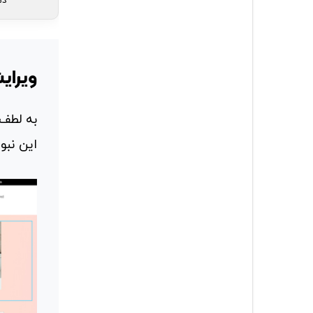
دم
ویرای
به لطف
این نبود