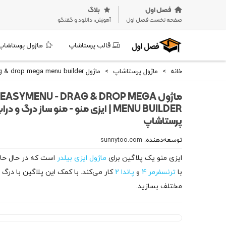
فصل اول
بلاگ
صفحه نخست فصل اول
آموزش، دانلود و گفتگو
قالب پرستاشاپ
ماژول پرستاشاپ
خانه
>
ماژول پرستاشاپ
>
ماژول Easymenu - Drag & drop mega menu builder | ایزی منو - منو ساز درگ و دراپ پرستاشاپ
ماژول EASYMENU - DRAG & DROP MEGA
MENU BUILDER | ایزی منو - منو ساز درگ و در
پرستاشاپ
توسعه‌دهنده:
sunnytoo.com
ایزی منو یک پلاگین برای
ماژول ایزی بیلدر
است که در حال حا
با
ترنسفرمر 4
و
پاندا 2
کار می‌کند. با کمک این پلاگین با درگ 
مختلف بسازید.