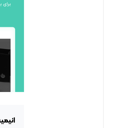
برای ب
انیمی