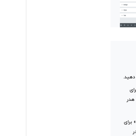
ای
 هدر
 برای
نید. برای اطلاعات بیشتر، شماره #6 در