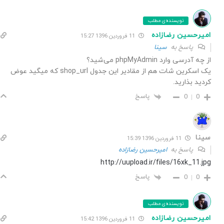
نویسنده‌ی مطلب
امیرحسین رضازاده
11 فروردین 1396 15:27
پاسخ به
سینا
از چه آدرسی وارد phpMyAdmin می‌شید؟
یک اسکرین شات هم از مقادیر این جدول shop_url که میگید عوض
کردید بذارید.
پاسخ
0
0
سینا
11 فروردین 1396 15:39
پاسخ به
امیرحسین رضازاده
http://uupload.ir/files/16xk_11.jpg
پاسخ
0
0
نویسنده‌ی مطلب
امیرحسین رضازاده
11 فروردین 1396 15:42