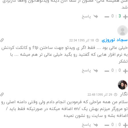
مثل همیشه عالی- ممنون از شما الان دیگه ویدئوهاتون واقعا کاربردی
شد.
پاسخ
0
3
سجاد نوروزی
18 آذر 1395 22:34
خیلی عالی بود … فقط اگر ی ویدئو جهت ساختن ftp و کانکت کردنش
به نرم افزار هایی که گفتید رو بگید خیلی عالی تر هم میشه … با
تشکر
پاسخ
0
0
نگار
29 آذر 1395 22:48
سلام من همه مراحلی که فرمودین انجام دادم ولی وقتی دامنه اصلی رو
تو مرورگر میزنم بهش یک /en اضافه میکنه در صورتیکه فقط باید /
اضافه بشه و سایت رو نشون نمیده
پاسخ
0
0