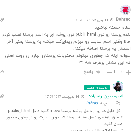
Behrad
14 اردیبهشت 1397 15:33
سلام خسته نباشید
بنده پرستا رو توی publi_html توی پوشه ای به اسم پرستا نصب کردم
حالا وقتی اسم سایت رو میزنم ریدایرکت میکنه به پرستا یعنی آخر
اسمش یه پرستا اضافه میکنه.
سوالم اینه که چطوری میتونم محتویات پرستارو بیارم رو روت اصلی
که این مشکل برطرف شه ؟؟
پاسخ
0
0
نویسنده‌ی مطلب
امیرحسین رضازاده
14 اردیبهشت 1397 17:09
پاسخ به
Behrad
۱. کل فایل ها رو از داخل پوشه پرستا move کنید داخل public_html
۲. طبق راهنمای داخل مقاله مرحله ۶، آدرس سایت رو در جدول مذکور
اصلاح کنید.
۳. مرحله ۹ مقاله رو انجام بدید.