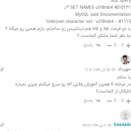
SQL query:
/*!40101 SET NAMES utf8mb4 */;
MySQL said: Documentation
#1115 – Unknown character set: ‘utf8mb4’
با دو فرمت zip و sql هم دیتابیس رو ساختم، بازم همین رو میگه ؟
به نظر شما مشکل کجاست ؟
پاسخ
0
0
مهرداد
28 آذر 1396 17:31
با سلام
در مرحله 6 همین آموزش وقتی url رو سرچ میکنم چیزی نمیاره
اشکال از کجاست؟
پاسخ
0
0
hossein
4 دی 1396 00:23