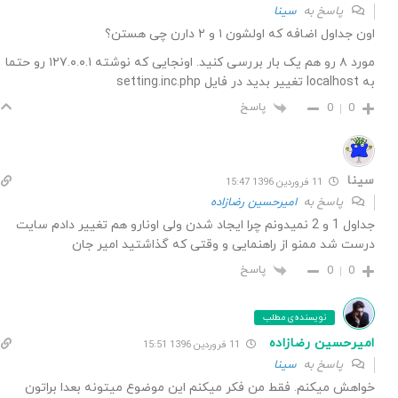
پاسخ به
سینا
اون جداول اضافه که اولشون ۱ و ۲ دارن چی هستن؟
مورد ۸ رو هم یک بار بررسی کنید. اونجایی که نوشته ۱۲۷.۰.۰.۱ رو حتما
به localhost تغییر بدید در فایل setting.inc.php
پاسخ
0
0
سینا
11 فروردین 1396 15:47
پاسخ به
امیرحسین رضازاده
جداول 1 و 2 نمیدونم چرا ایجاد شدن ولی اونارو هم تغییر دادم سایت
درست شد ممنو از راهنمایی و وقتی که گذاشتید امیر جان
پاسخ
0
0
نویسنده‌ی مطلب
امیرحسین رضازاده
11 فروردین 1396 15:51
پاسخ به
سینا
خواهش میکنم. فقط من فکر میکنم این موضوع میتونه بعدا براتون