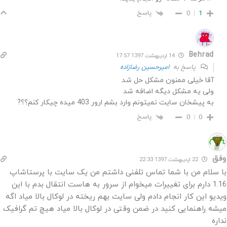
پاسخ
0
1
Behrad
14 اردیبهشت 1397 17:57
پاسخ به
امیرحسین رضازاده
آقا خیلی ممنون مشکل حل شد
ولی یه مشکل دیگه اضافه شد
به پیشخان سایت نمیتونم وارد بشم ارور 403 میده چیکار کنم؟؟?
پاسخ
0
0
وفق
22 اردیبهشت 1397 22:33
با سلام من با شما تماس تلفنی داشتم من یک سایت با پرستاشاپ
1.16 دارم برای تغییرات میخوام از سرور به هاست انتقال بدم با این
ویدیو این کار انجام دادم ولی سایت بهم ریخته در لوکال بالا میاد اگه
میشه راهنمایی کنید در ضمن وقتی در لوکال بالا میاد هیچ تم گرافیک
نداره