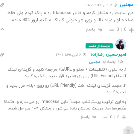
مجتبی
2 آبان 1396 16:28
من سایت رو منتقل کردم و فایل htaccess رو ه پاک کردم ولی فقط
صفحه اول میاد بالا و روی هر منویی کلیلک میکنم ارور 404 میده
پاسخ
0
0
نویسنده‌ی مطلب
امیرحسین رضازاده
2 آبان 1396 17:41
پاسخ به
مجتبی
۱. به منوی «تنظیمات > سئو و URLها» مراجعه کنید و گزینه‌ی لینک
آشنا (URL Friendly) رو روی «خیر» قرار بدید و ذخیره کنید.
۲. مجدد گزینه‌ی لینک آشنا (URL Friendly) رو روی «بله» قرار بدید و
ذخیره کنید.
به این ترتیب پرستاشاپ مجدداً فایل htaccess. رو می‌سازه و احتمالا
عکس‌ها حالا درست نمایش داده می‌شن و مشکل ۴۰۴ هم حل شده.
پاسخ
0
0