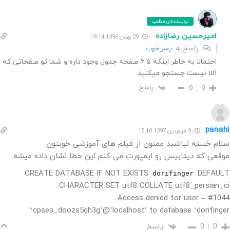
نویسنده‌ی مطلب
امیرحسین رضازاده
29 بهمن 1396 19:14
پاسخ به
پسر خوب
احتمالا به خاطر اینکه ۵ ۶ صفحه جدول وجود داره و شما تو صفحاتی که
url نیست جستجو میکنید.
پاسخ
0
0
panahi
9 فروردین 1397 15:10
سلام خسته نباشید ممنون از فیلم های آموزشی خوبتون
موقعی که دیتابیس رو ایمپورت می کنم این خطا نشان داده میشه
CREATE DATABASE IF NOT EXISTS
DEFAULT
dorifinger
CHARACTER SET utf8 COLLATE utf8_persian_ci
#1044 – Access denied for user
‘cpses_doozs5qh3g’@’localhost’ to database ‘dorifinger’
پاسخ
0
0