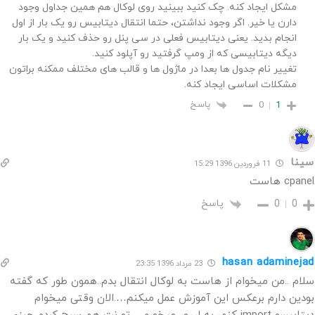
مشکل ایجاد کنه. چک کنید ببینید روی لوکال هم همین جداول وجود
دارن یا خیر. اگر وجود نداشتن، حتما انتقال دیتابیس رو یک بار از اول
انجام بدید. یعنی دیتابیس فعلی در سی پنل رو حذف کنید و یک بار
دیگه دیتابیسی که از ومپ گرفتید رو آپلود کنید.
تغییر نام جدول ها بعدا در ماژول ها و قالب های مختلف ممکنه براتون
مشکلات اساسی ایجاد کنه.
پاسخ
0
1
سینا
11 فروردین 1396 15:29
cpanel هاست
پاسخ
0
0
hasan adaminejad
23 مرداد 1396 23:35
سلام ..من میخوام از هاست به لوکال انتقال بدم..همون طور که گفته
بودین دارم برعکس این آموزش عمل میکنم….الان وقتی میخوام