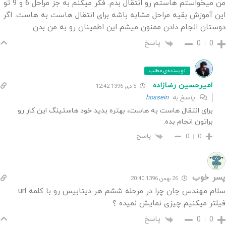
من میخواستم هاستم رو انتقال بدم. فکر میکنم به جز مراحل 6 و 9 تو
این آموزش بقیه مراحل مشابه باشه برای انتقال هاست به هاست. اگر
دوستان انجام دادن ممنون میشم این اطمینان رو به من بدن.
پاسخ
0
0
نویسنده‌ی مطلب
امیرحسین رضازاده
5 دی 1396 12:42
پاسخ به
hossein
برای انتقال هاست به هاست، بهتره بدید خود هاستینگ این کار رو
براتون انجام بده.
پاسخ
0
0
پسر خوب
26 بهمن 1396 20:40
سلام مهندس جان چرا در مرحله ششم هر دیتابیس رو با کلمه url
فیلتر میکنیم چیزی نمایش نمیده ؟
پاسخ
0
0