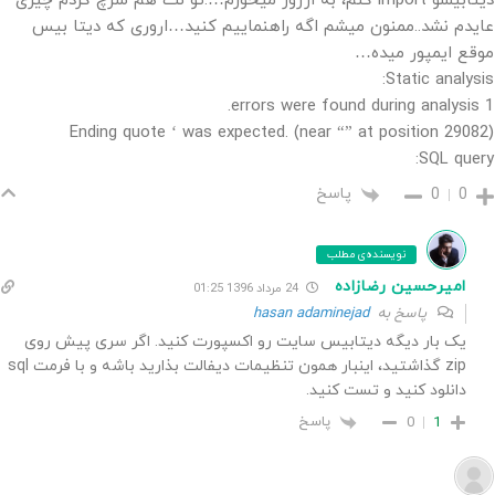
دیتابیسو import کنم، به اررور میخورم….تو نت هم سرچ کردم چیزی
عایدم نشد..ممنون میشم اگه راهنماییم کنید…اروری که دیتا بیس
موقع ایمپور میده…
Static analysis:
1 errors were found during analysis.
Ending quote ‘ was expected. (near “” at position 29082)
SQL query:
پاسخ
0
0
نویسنده‌ی مطلب
امیرحسین رضازاده
24 مرداد 1396 01:25
پاسخ به
hasan adaminejad
یک بار دیگه دیتابیس سایت رو اکسپورت کنید. اگر سری پیش روی
zip گذاشتید، اینبار همون تنظیمات دیفالت بذارید باشه و با فرمت sql
دانلود کنید و تست کنید.
پاسخ
0
1