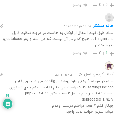
پاسخ
0
0
هاله منشگر
13 آذر 1397 16:48
سلام طیق فیلم انتقال از لوکال به هاست در مرجله تنظیم فایل
setting.ini.php هیچ کدی در آن نیست که من اسم و رمز databaseرو
تغییر بدهم
پاسخ
0
1
کیانا کریمی اصل
14 آذر 1397 20:13
سلام در مرحله 8 وقتی وارد پوشه ی config می شم روی فایل
settings.inc.php کلیک راست می کنم تا ادیت کنم هیچ دستوری
نیست که تقییر بدم به جز ۲ خط دستور که اینه <?php
61
//@deprecated 1.7
چیکار کنم ؟ همه مراحلم درست اومدم
میشه سریع جواب بدید واجبه