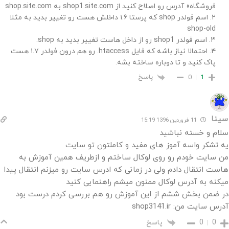
فروشگاه» آدرس رو اصلاح کنید از shop1.site.com به shop.site.com
۲. اسم فولدر shop که پرستا ۱.۶ داخلش هست رو تغییر بدید به مثلا
shop-old
۳. اسم فولدر shop1 رو از داخل هاست تغییر بدید به shop.
۴. احتمالا نیاز باشه که فایل htaccess. رو هم درون فولدر ۱.۷ هست
پاک کنید و تا دوباره ساخته بشه.
پاسخ
0
1
سینا
11 فروردین 1396 15:19
سلام و خسته نباشید
یه تشکر واسه آموز های مفید و کاملتون تو سایت
من سایت خودم رو روی لوکال ساختم و ازطریف همین آموزش به
هاست انتقال دادم ولی در زمانی که ادرس سایت رو میزنم انتقال پیدا
میکنه به آدرس لوکال ممنون میشم راهنمایی کنید
در ضمن بخش ششم از این آموزش رو هم بررسی کردم درست بود
آدرس سایت من: shop3141.ir
پاسخ
0
0