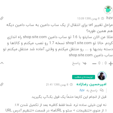
hzv
8 بهمن 1395 13:09
مراحل تغییر url برای انتقال از یک ساب دامین به ساب دامین دیگه
هم همین طوره؟
مثلا من الان سایتو با 1.6 تو ساب دامین shop.site.com راه اندازی
کردم. حالا تو shop1.site.com نسخه 1.7 رو نصب میکنم و کالاها و
دسته بندیها و … رو منتقل میکنم و وقتی آماده شد منتقل میکنم تو
ساب دامین shop.site.com
پاسخ
0
0
نویسنده‌ی مطلب
امیرحسین رضازاده
8 بهمن 1395 21:41
پاسخ به
hzv
قبل از انجام این کارها حتماً یک فول بک‌آپ بگیرید.
نه اون خیلی ساده تره. شما فقط کافیه بعد از تکمیل شدن ۱.۷:
۱. از منوی «تنظیمات > سئو و URLها» در قسمت «تنظیم آدرس URL