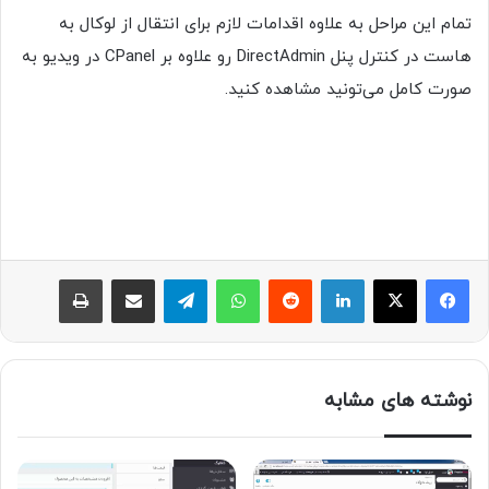
تمام این مراحل به علاوه اقدامات لازم برای انتقال از لوکال به
هاست در کنترل پنل DirectAdmin رو علاوه بر CPanel در ویدیو به
صورت کامل می‌تونید مشاهده کنید.
لینکدین
‫رددیت
واتس آپ
تلگرام
اشتراک گذاری از طریق ایمیل
چاپ
نوشته های مشابه